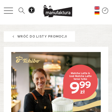
WYDARZENIA
ZAKUPY
WRÓĆ DO LISTY PROMOCJI
PROMOCJE
ROZRYWKA
RESTAURACJE
PLAN
O NAS