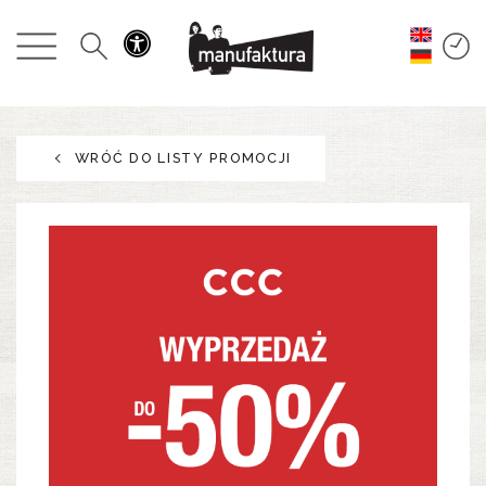
WYDARZENIA
ZAKUPY
WRÓĆ DO LISTY PROMOCJI
PROMOCJE
ROZRYWKA
RESTAURACJE
PLAN
O NAS