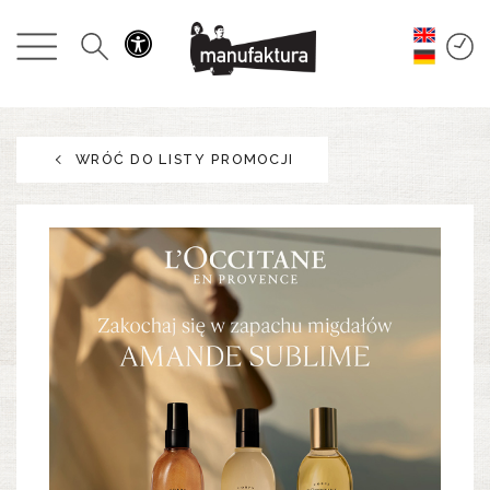
WYDARZENIA
ZAKUPY
WRÓĆ DO LISTY PROMOCJI
PROMOCJE
ROZRYWKA
RESTAURACJE
PLAN
O NAS