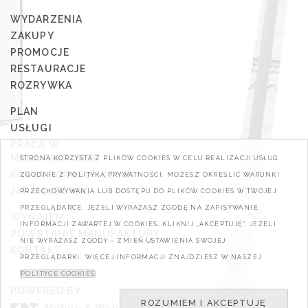
WYDARZENIA
ZAKUPY
PROMOCJE
RESTAURACJE
ROZRYWKA
PLAN
USŁUGI
PRACA W
MANUFAKTURZE
STRONA KORZYSTA Z PLIKÓW COOKIES W CELU REALIZACJI USŁUG
KARTA PODARUNKOWA
ZGODNIE Z POLITYKĄ PRYWATNOŚCI. MOŻESZ OKREŚLIĆ WARUNKI
JAK DOJECHAĆ
PRZECHOWYWANIA LUB DOSTĘPU DO PLIKÓW COOKIES W TWOJEJ
PRZEGLĄDARCE. JEŻELI WYRAŻASZ ZGODĘ NA ZAPISYWANIE
WYNAJEM
INFORMACJI ZAWARTEJ W COOKIES, KLIKNIJ „AKCEPTUJĘ". JEŻELI
POWSTANIE MANUFAKTURY
NIE WYRAŻASZ ZGODY – ZMIEŃ USTAWIENIA SWOJEJ
KONTAKT
PRZEGLĄDARKI. WIĘCEJ INFORMACJI ZNAJDZIESZ W NASZEJ
POLITYCE COOKIES
.
POWERED BY
ROZUMIEM I AKCEPTUJĘ
Mobile & Web Developers