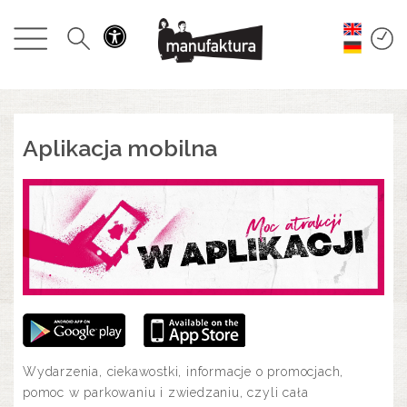
WYDARZENIA
ZAKUPY
PROMOCJE
Aplikacja mobilna
ROZRYWKA
RESTAURACJE
PLAN
O NAS
Wydarzenia, ciekawostki, informacje o promocjach,
pomoc w parkowaniu i zwiedzaniu, czyli cała