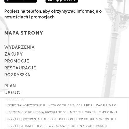
Pobierz na telefon, aby otrzymywać informacje o
nowościach i promocjach
MAPA STRONY
WYDARZENIA
ZAKUPY
PROMOCJE
RESTAURACJE
ROZRYWKA
PLAN
USŁUGI
PRACA W
MANUFAKTURZE
STRONA KORZYSTA Z PLIKÓW COOKIES W CELU REALIZACJI USŁUG
KARTA PODARUNKOWA
ZGODNIE Z POLITYKĄ PRYWATNOŚCI. MOŻESZ OKREŚLIĆ WARUNKI
JAK DOJECHAĆ
PRZECHOWYWANIA LUB DOSTĘPU DO PLIKÓW COOKIES W TWOJEJ
PRZEGLĄDARCE. JEŻELI WYRAŻASZ ZGODĘ NA ZAPISYWANIE