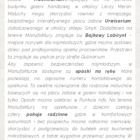
budynku galerii handlowej, w okolicy Leroy Merlin.
Maluchy mogą skorzystać również z mniejszego,
bezpłatnego interaktywnego placu zabaw
Urwisarium
,
zlokalizowanego w okolicy sklepu Smyk. Dodatkowo na
terenie Manufaktury znajduje się
Bajkowy Labirynt
–
miejsce rozrywki dla najmłodszych, gdzie można zostawić
dzieci pod profesjonalną opieką pracowników. Przestrzeń
ta znajduje się piętrze przy strefie Qulinarium.
Aby zapewnić bezpieczeństwo najmłodszym, w
Manufakturze dostępne są
opaski na rękę
, które
pozwalają na zapisanie numeru kontaktowego do
opiekuna. To świetne rozwiązanie dla rodziców maluchów
bawiących się na placu zabaw w galerii handlowej i nie
tylko. Opaski można odebrać w Punkcie Info. Na terenie
Manufaktury na opiekunów z dziećmi czekają
cztery
pokoje rodzinne
, gdzie w komfortowych
warunkach i bez pośpiechu można nakarmić niemowlę,
skorzystać z podgrzewaczy do butelek oraz kuchenek
mikrofalowych, a także wygodnie przewinąć pociechę. W