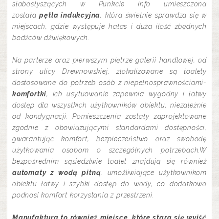
słabosłyszących w Punkcie Info umieszczona
została
pętla indukcyjna
, która świetnie sprawdza się w
miejscach, gdzie występuje hałas i duża ilość zbędnych
bodźców dźwiękowych.
Na parterze oraz pierwszym piętrze galerii handlowej, od
strony ulicy Drewnowskiej, zlokalizowane są toalety
dostosowane do potrzeb osób z niepełnosprawnościami-
komfortki
, Ich usytuowanie zapewnia wygodny i łatwy
dostęp dla wszystkich użytkowników obiektu, niezależnie
od kondygnacji. Pomieszczenia zostały zaprojektowane
zgodnie z obowiązującymi standardami dostępności,
gwarantując komfort, bezpieczeństwo oraz swobodę
użytkowania osobom o szczególnych potrzebach.W
bezpośrednim sąsiedztwie toalet znajdują się również
automaty z wodą pitną
, umożliwiające użytkownikom
obiektu łatwy i szybki dostęp do wody, co dodatkowo
podnosi komfort korzystania z przestrzeni.
Manufaktura to również miejsce, które stara się wyjść