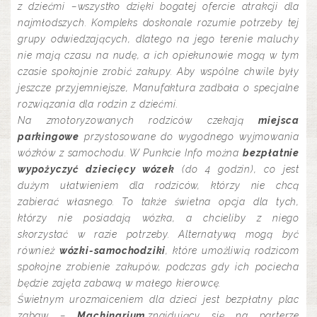
z dziećmi –wszystko dzięki bogatej ofercie atrakcji dla
najmłodszych. Kompleks doskonale rozumie potrzeby tej
grupy odwiedzających, dlatego na jego terenie maluchy
nie mają czasu na nudę, a ich opiekunowie mogą w tym
czasie spokojnie zrobić zakupy. Aby wspólne chwile były
jeszcze przyjemniejsze, Manufaktura zadbała o specjalne
rozwiązania dla rodzin z dziećmi.
Na zmotoryzowanych rodziców czekają
miejsca
parkingowe
przystosowane do wygodnego wyjmowania
wózków z samochodu. W Punkcie Info można
bezpłatnie
wypożyczyć dziecięcy wózek
(do 4 godzin), co jest
dużym ułatwieniem dla rodziców, którzy nie chcą
zabierać własnego. To także świetna opcja dla tych,
którzy nie posiadają wózka, a chcieliby z niego
skorzystać w razie potrzeby. Alternatywą mogą być
również
wózki-samochodziki
, które umożliwią rodzicom
spokojne zrobienie zakupów, podczas gdy ich pociecha
będzie zajęta zabawą w małego kierowcę.
Świetnym urozmaiceniem dla dzieci jest bezpłatny plac
zabaw –
Machinarium
,znajdujący się na parterze