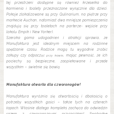
tej przestrzeni dostępne są również krzesełka do
karmienia i toalety przeznaczone wyłącznie dla dzieci.
Pokoje zlokalizowane są przy Qulinarium, na piętrze przy
markecie Auchan, natomiast dwa mniejsze pomieszczenia
znajdują się przy toaletach na parterze- wejście przy
lokalu Empik i New Yorker).
Szeroka gama udogodnień i atrakcji sprawia, że
Manufaktura jest idealnym miejscem na rodzinne
spędzanie czasu. Rodzice mogą tu wygodnie zrobić
zakupy czy odpocz
, mając pewność, że ich
ąć przy kawie
pociechy są bezpieczne, zaopiekowane i przede
wszystkim – świetnie się bawią.
Manufaktura otwarta dla czworonogów!
Manufaktura wyróżnia się otwartością i dbałością o
potrzeby wszystkich gości – także tych na czterech
łapach. Właśnie dlatego kompleks zachęca do odwiedzin
razem z czworonożnymi przyjaciółmi! Swobodne