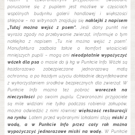
poruszanie się z pupilem jest możliwe w częściach
wspólnych budynku galerii handlowej i większości
sklepów – na witrynach znajdują się
naklejki z napisem
„Tutaj można wejść z psem”.
Jeśli dany punkt nie
wyraża zgody na przebywanie zwierząt, informuje o tym
naklejka z napisem „Tu nie można wejść z psem”.
Manufaktura zadbała także o komfort właścicieli
mniejszych pupili – mogą oni
nieodpłatnie wypożyczyć
wózek dla psa
o masie do 9 kg w Punkcie Info. Wózki są
każdorazowo zabezpieczane jednorazową matą
ochronną, a po każdym użyciu dokładnie dezynfekowane
z wykorzystaniem środków bezpiecznych dla zwierząt. W
Punkcie Info można też pobrać
woreczek na
nieczystości
po swoim pupilu. Czworonożni przyjaciele
są mile widziani nie tylko podczas robienia zakupów,
można odwiedzić z nimi również
większość restauracji
na rynku
. Latem przed wybranymi lokalami stoją
miski z
wodą, a w Punkcie Info przez cały rok można
wypożyczcyć jednorazowe miski na wodę.
W Punkcie