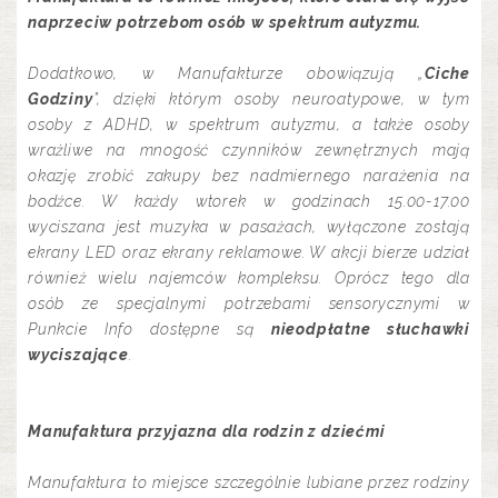
naprzeciw potrzebom osób w spektrum autyzmu.
Dodatkowo, w Manufakturze obowiązują „
Ciche
Godziny
”, dzięki którym osoby neuroatypowe, w tym
osoby z ADHD, w spektrum autyzmu, a także osoby
wrażliwe na mnogość czynników zewnętrznych mają
okazję zrobić zakupy bez nadmiernego narażenia na
bodźce. W każdy wtorek w godzinach 15.00-17.00
wyciszana jest muzyka w pasażach, wyłączone zostają
ekrany LED oraz ekrany reklamowe. W akcji bierze udział
również wielu najemców kompleksu. Oprócz tego dla
osób ze specjalnymi potrzebami sensorycznymi w
Punkcie Info dostępne są
nieodpłatne słuchawki
wyciszające
.
Manufaktura przyjazna dla rodzin z dziećmi
Manufaktura to miejsce szczególnie lubiane przez rodziny