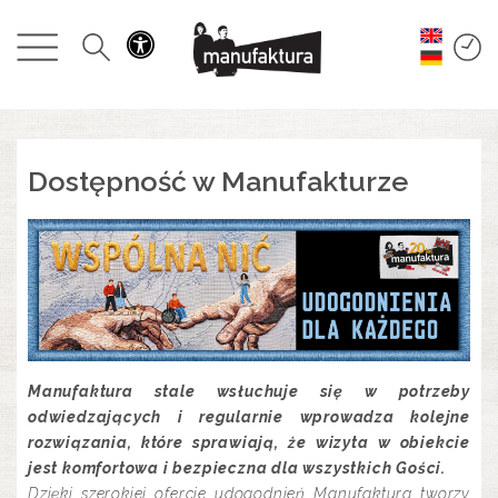
WYDARZENIA
ZAKUPY
PROMOCJE
Dostępność w Manufakturze
ROZRYWKA
RESTAURACJE
PLAN
Manufaktura stale wsłuchuje się w potrzeby
odwiedzających i regularnie wprowadza kolejne
O NAS
rozwiązania, które sprawiają, że wizyta w obiekcie
jest komfortowa i bezpieczna dla wszystkich Gości.
Dzięki szerokiej ofercie udogodnień Manufaktura tworzy