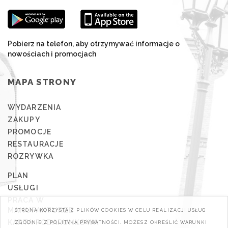
Pobierz na telefon, aby otrzymywać informacje o
nowościach i promocjach
MAPA STRONY
WYDARZENIA
ZAKUPY
PROMOCJE
RESTAURACJE
ROZRYWKA
PLAN
USŁUGI
PRACA W
MANUFAKTURZE
STRONA KORZYSTA Z PLIKÓW COOKIES W CELU REALIZACJI USŁUG
KARTA PODARUNKOWA
ZGODNIE Z POLITYKĄ PRYWATNOŚCI. MOŻESZ OKREŚLIĆ WARUNKI