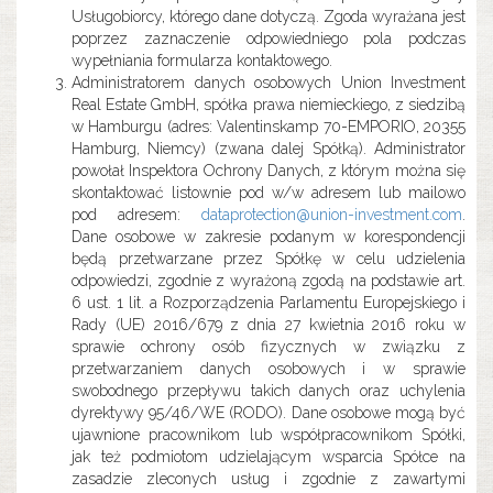
Usługobiorcy, którego dane dotyczą. Zgoda wyrażana jest
poprzez zaznaczenie odpowiedniego pola podczas
wypełniania formularza kontaktowego.
Administratorem danych osobowych Union Investment
Real Estate GmbH, spółka prawa niemieckiego, z siedzibą
w Hamburgu (adres: Valentinskamp 70-EMPORIO, 20355
Hamburg, Niemcy) (zwana dalej Spółką). Administrator
powołał Inspektora Ochrony Danych, z którym można się
skontaktować listownie pod w/w adresem lub mailowo
pod adresem:
dataprotection@union-investment.com
.
Dane osobowe w zakresie podanym w korespondencji
będą przetwarzane przez Spółkę w celu udzielenia
odpowiedzi, zgodnie z wyrażoną zgodą na podstawie art.
6 ust. 1 lit. a Rozporządzenia Parlamentu Europejskiego i
Rady (UE) 2016/679 z dnia 27 kwietnia 2016 roku w
sprawie ochrony osób fizycznych w związku z
przetwarzaniem danych osobowych i w sprawie
swobodnego przepływu takich danych oraz uchylenia
dyrektywy 95/46/WE (RODO). Dane osobowe mogą być
ujawnione pracownikom lub współpracownikom Spółki,
jak też podmiotom udzielającym wsparcia Spółce na
zasadzie zleconych usług i zgodnie z zawartymi