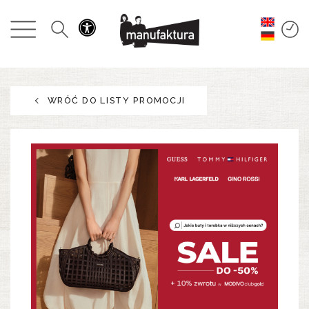
WYDARZENIA
ZAKUPY
WRÓĆ DO LISTY PROMOCJI
PROMOCJE
ROZRYWKA
RESTAURACJE
PLAN
O NAS