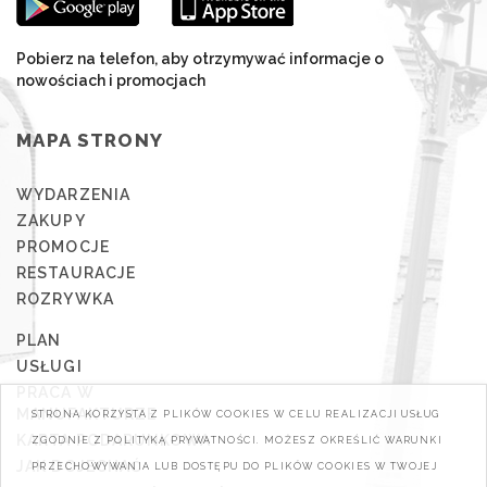
Pobierz na telefon, aby otrzymywać informacje o
nowościach i promocjach
MAPA STRONY
WYDARZENIA
ZAKUPY
PROMOCJE
RESTAURACJE
ROZRYWKA
PLAN
USŁUGI
PRACA W
MANUFAKTURZE
STRONA KORZYSTA Z PLIKÓW COOKIES W CELU REALIZACJI USŁUG
KARTA PODARUNKOWA
ZGODNIE Z POLITYKĄ PRYWATNOŚCI. MOŻESZ OKREŚLIĆ WARUNKI
JAK DOJECHAĆ
PRZECHOWYWANIA LUB DOSTĘPU DO PLIKÓW COOKIES W TWOJEJ