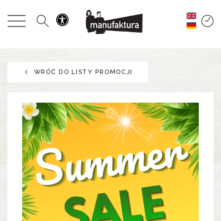
WYDARZENIA
ZAKUPY
WRÓĆ DO LISTY PROMOCJI
PROMOCJE
ROZRYWKA
RESTAURACJE
PLAN
O NAS