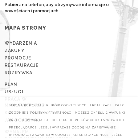
Pobierz na telefon, aby otrzymywać informacje o
nowościach i promocjach
MAPA STRONY
WYDARZENIA
ZAKUPY
PROMOCJE
RESTAURACJE
ROZRYWKA
PLAN
USŁUGI
PRACA W
MANUFAKTURZE
STRONA KORZYSTA Z PLIKÓW COOKIES W CELU REALIZACJI USŁUG
KARTA PODARUNKOWA
ZGODNIE Z POLITYKĄ PRYWATNOŚCI. MOŻESZ OKREŚLIĆ WARUNKI
JAK DOJECHAĆ
PRZECHOWYWANIA LUB DOSTĘPU DO PLIKÓW COOKIES W TWOJEJ
PRZEGLĄDARCE. JEŻELI WYRAŻASZ ZGODĘ NA ZAPISYWANIE
WYNAJEM
INFORMACJI ZAWARTEJ W COOKIES, KLIKNIJ „AKCEPTUJĘ". JEŻELI