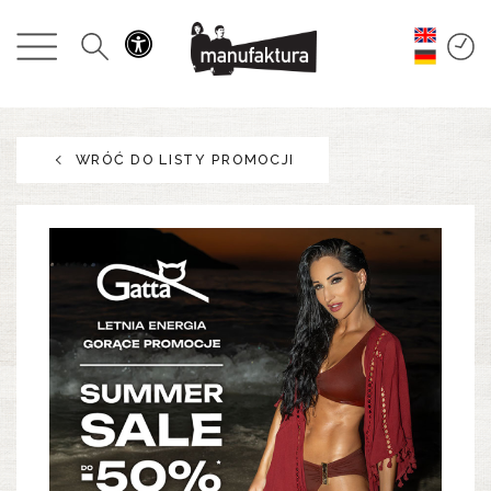
WYDARZENIA
ZAKUPY
WRÓĆ DO LISTY PROMOCJI
PROMOCJE
ROZRYWKA
RESTAURACJE
PLAN
O NAS