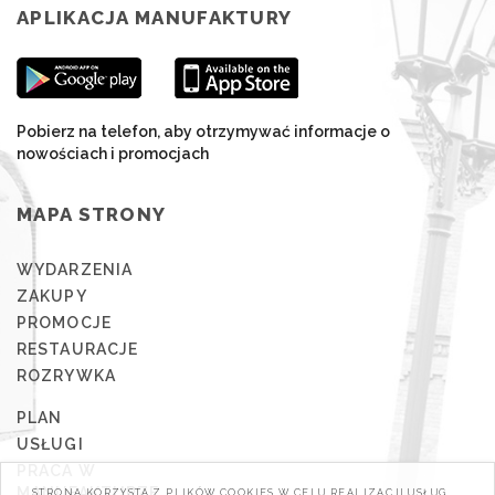
APLIKACJA MANUFAKTURY
Pobierz na telefon, aby otrzymywać informacje o
nowościach i promocjach
MAPA STRONY
WYDARZENIA
ZAKUPY
PROMOCJE
RESTAURACJE
ROZRYWKA
PLAN
USŁUGI
PRACA W
MANUFAKTURZE
STRONA KORZYSTA Z PLIKÓW COOKIES W CELU REALIZACJI USŁUG