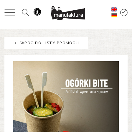
WYDARZENIA
ZAKUPY
WRÓĆ DO LISTY PROMOCJI
PROMOCJE
ROZRYWKA
RESTAURACJE
PLAN
O NAS