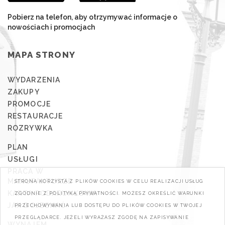
Pobierz na telefon, aby otrzymywać informacje o
nowościach i promocjach
MAPA STRONY
WYDARZENIA
ZAKUPY
PROMOCJE
RESTAURACJE
ROZRYWKA
PLAN
USŁUGI
PRACA W
MANUFAKTURZE
STRONA KORZYSTA Z PLIKÓW COOKIES W CELU REALIZACJI USŁUG
KARTA PODARUNKOWA
ZGODNIE Z POLITYKĄ PRYWATNOŚCI. MOŻESZ OKREŚLIĆ WARUNKI
JAK DOJECHAĆ
PRZECHOWYWANIA LUB DOSTĘPU DO PLIKÓW COOKIES W TWOJEJ
PRZEGLĄDARCE. JEŻELI WYRAŻASZ ZGODĘ NA ZAPISYWANIE
WYNAJEM