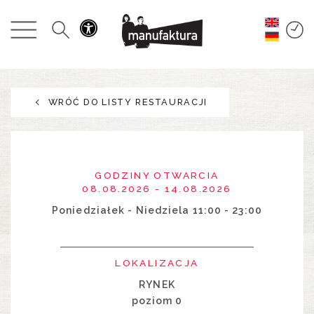
WYDARZENIA
ZAKUPY
WRÓĆ DO LISTY RESTAURACJI
PROMOCJE
ROZRYWKA
GODZINY OTWARCIA
RESTAURACJE
08.08.2026 - 14.08.2026
Poniedziałek - Niedziela 11:00 - 23:00
PLAN
LOKALIZACJA
O NAS
RYNEK
poziom 0