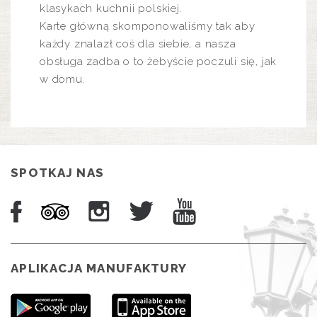
klasykach kuchnii polskiej.
Karte główną skomponowaliśmy tak aby
każdy znalazł coś dla siebie, a nasza
obsługa zadba o to żebyście poczuli się, jak
w domu.
SPOTKAJ NAS
APLIKACJA MANUFAKTURY