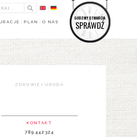
GODZINY OTWARCIA
URACJE
PLAN
O NAS
SPRAWDŹ
ZDROWIE I URODA
KONTAKT
789 442 324