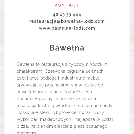
KONTAKT
42 63 33 444
restauracja@bawelna-lodz.com
www.bawelna-lodz.com
Bawełna
Bawełna to restauracja z typowym ‘łódzkim’
charakterem. Czerwona cegła na ścianach,
zabytkowa podłoga i industrialne meble,
sprawiają, że przenosimy się w czasie do
dawnej fabryki Izraela Poznańskiego.
Kuchnia Bawełny to przede wszystkim
inspiracje kuchnią włoską i śródziemnomorską.
Doskonałe steki, ryby, owoce morza. Duży
wybór dań makaronowych i najlepsza w Łodzi
pizza, na cienkim cieście z pieca opalanego
drewnem.