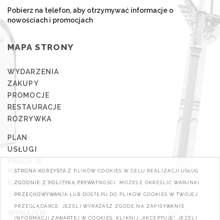
Pobierz na telefon, aby otrzymywać informacje o
nowościach i promocjach
MAPA STRONY
WYDARZENIA
ZAKUPY
PROMOCJE
RESTAURACJE
ROZRYWKA
PLAN
USŁUGI
PRACA W
MANUFAKTURZE
STRONA KORZYSTA Z PLIKÓW COOKIES W CELU REALIZACJI USŁUG
KARTA PODARUNKOWA
ZGODNIE Z POLITYKĄ PRYWATNOŚCI. MOŻESZ OKREŚLIĆ WARUNKI
JAK DOJECHAĆ
PRZECHOWYWANIA LUB DOSTĘPU DO PLIKÓW COOKIES W TWOJEJ
PRZEGLĄDARCE. JEŻELI WYRAŻASZ ZGODĘ NA ZAPISYWANIE
WYNAJEM
INFORMACJI ZAWARTEJ W COOKIES, KLIKNIJ „AKCEPTUJĘ". JEŻELI