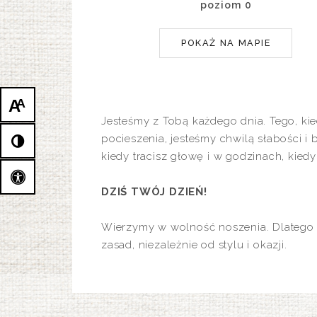
poziom 0
POKAŻ NA MAPIE
A
A
Jesteśmy z Tobą każdego dnia. Tego, kied
pocieszenia, jesteśmy chwilą słabości 
kiedy tracisz głowę i w godzinach, kied
DZIŚ TWÓJ DZIEŃ!
Wierzymy w wolność noszenia. Dlatego AN
zasad, niezależnie od stylu i okazji.