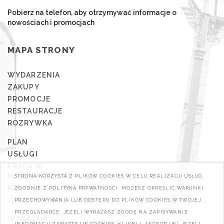
Pobierz na telefon, aby otrzymywać informacje o
nowościach i promocjach
MAPA STRONY
WYDARZENIA
ZAKUPY
PROMOCJE
RESTAURACJE
ROZRYWKA
PLAN
USŁUGI
PRACA W
MANUFAKTURZE
STRONA KORZYSTA Z PLIKÓW COOKIES W CELU REALIZACJI USŁUG
KARTA PODARUNKOWA
ZGODNIE Z POLITYKĄ PRYWATNOŚCI. MOŻESZ OKREŚLIĆ WARUNKI
JAK DOJECHAĆ
PRZECHOWYWANIA LUB DOSTĘPU DO PLIKÓW COOKIES W TWOJEJ
PRZEGLĄDARCE. JEŻELI WYRAŻASZ ZGODĘ NA ZAPISYWANIE
WYNAJEM