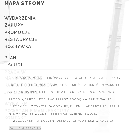
MAPA STRONY
WYDARZENIA
ZAKUPY
PROMOCJE
RESTAURACJE
ROZRYWKA
PLAN
USŁUGI
PRACA W
MANUFAKTURZE
STRONA KORZYSTA Z PLIKÓW COOKIES W CELU REALIZACJI USŁUG
KARTA PODARUNKOWA
ZGODNIE Z POLITYKĄ PRYWATNOŚCI. MOŻESZ OKREŚLIĆ WARUNKI
JAK DOJECHAĆ
PRZECHOWYWANIA LUB DOSTĘPU DO PLIKÓW COOKIES W TWOJEJ
PRZEGLĄDARCE. JEŻELI WYRAŻASZ ZGODĘ NA ZAPISYWANIE
WYNAJEM
INFORMACJI ZAWARTEJ W COOKIES, KLIKNIJ „AKCEPTUJĘ". JEŻELI
POWSTANIE MANUFAKTURY
NIE WYRAŻASZ ZGODY – ZMIEŃ USTAWIENIA SWOJEJ
KONTAKT
PRZEGLĄDARKI. WIĘCEJ INFORMACJI ZNAJDZIESZ W NASZEJ
POLITYCE COOKIES
.