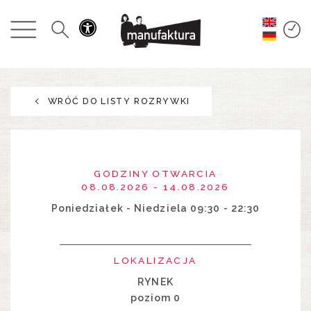
WYDARZENIA
ZAKUPY
WRÓĆ DO LISTY ROZRYWKI
PROMOCJE
ROZRYWKA
GODZINY OTWARCIA
RESTAURACJE
08.08.2026 - 14.08.2026
Poniedziałek - Niedziela 09:30 - 22:30
PLAN
LOKALIZACJA
O NAS
RYNEK
poziom 0