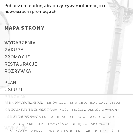
Pobierz na telefon, aby otrzymywać informacje o
nowościach i promocjach
MAPA STRONY
WYDARZENIA
ZAKUPY
PROMOCJE
RESTAURACJE
ROZRYWKA
PLAN
USŁUGI
PRACA W
MANUFAKTURZE
STRONA KORZYSTA Z PLIKÓW COOKIES W CELU REALIZACJI USŁUG
KARTA PODARUNKOWA
ZGODNIE Z POLITYKĄ PRYWATNOŚCI. MOŻESZ OKREŚLIĆ WARUNKI
JAK DOJECHAĆ
PRZECHOWYWANIA LUB DOSTĘPU DO PLIKÓW COOKIES W TWOJEJ
PRZEGLĄDARCE. JEŻELI WYRAŻASZ ZGODĘ NA ZAPISYWANIE
WYNAJEM
INFORMACJI ZAWARTEJ W COOKIES, KLIKNIJ „AKCEPTUJĘ". JEŻELI