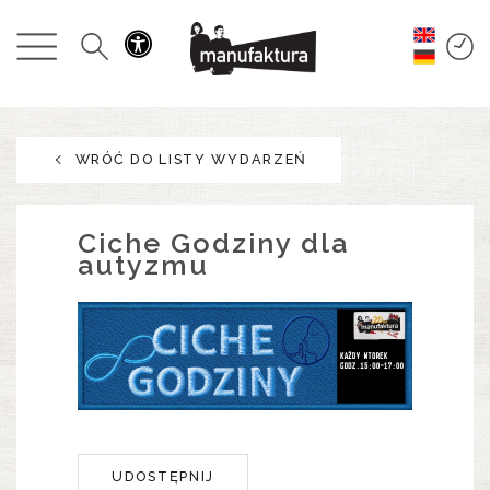
WYDARZENIA
ZAKUPY
WRÓĆ DO LISTY WYDARZEŃ
PROMOCJE
ROZRYWKA
Ciche Godziny dla
autyzmu
RESTAURACJE
PLAN
O NAS
UDOSTĘPNIJ