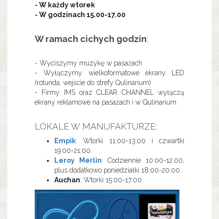
- W każdy wtorek
- W godzinach 15.00-17.00
W ramach cichych godzin
:
- Wyciszymy muzykę w pasażach
- Wyłączymy wielkoformatowe ekrany LED
(rotunda, wejście do strefy Qulinarium)
- Firmy IMS oraz CLEAR CHANNEL wyłączą
ekrany reklamowe na pasażach i w Qulinarium
LOKALE W MANUFAKTURZE:
Empik
: Wtorki 11:00-13:00 i czwartki
19:00-21:00.
Leroy Merlin
: Codziennie 10:00-12:00,
plus dodatkowo poniedziałki 18:00-20:00.
Auchan
: Wtorki 15:00-17:00