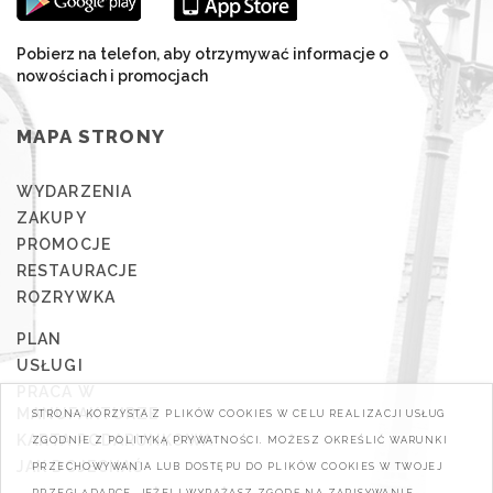
Pobierz na telefon, aby otrzymywać informacje o
nowościach i promocjach
MAPA STRONY
WYDARZENIA
ZAKUPY
PROMOCJE
RESTAURACJE
ROZRYWKA
PLAN
USŁUGI
PRACA W
MANUFAKTURZE
STRONA KORZYSTA Z PLIKÓW COOKIES W CELU REALIZACJI USŁUG
KARTA PODARUNKOWA
ZGODNIE Z POLITYKĄ PRYWATNOŚCI. MOŻESZ OKREŚLIĆ WARUNKI
JAK DOJECHAĆ
PRZECHOWYWANIA LUB DOSTĘPU DO PLIKÓW COOKIES W TWOJEJ