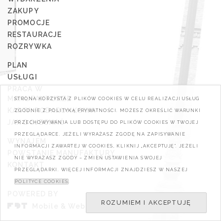
ZAKUPY
PROMOCJE
RESTAURACJE
ROZRYWKA
PLAN
USŁUGI
PRACA W
MANUFAKTURZE
STRONA KORZYSTA Z PLIKÓW COOKIES W CELU REALIZACJI USŁUG
KARTA PODARUNKOWA
ZGODNIE Z POLITYKĄ PRYWATNOŚCI. MOŻESZ OKREŚLIĆ WARUNKI
JAK DOJECHAĆ
PRZECHOWYWANIA LUB DOSTĘPU DO PLIKÓW COOKIES W TWOJEJ
PRZEGLĄDARCE. JEŻELI WYRAŻASZ ZGODĘ NA ZAPISYWANIE
WYNAJEM
INFORMACJI ZAWARTEJ W COOKIES, KLIKNIJ „AKCEPTUJĘ". JEŻELI
POWSTANIE MANUFAKTURY
NIE WYRAŻASZ ZGODY – ZMIEŃ USTAWIENIA SWOJEJ
KONTAKT
PRZEGLĄDARKI. WIĘCEJ INFORMACJI ZNAJDZIESZ W NASZEJ
POLITYCE COOKIES
.
POWERED BY
ROZUMIEM I AKCEPTUJĘ
Mobile & Web Developers