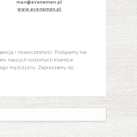
man@evenemen.pl
www.evenemen.pl
egancję i nowoczesność. Podążamy nie
ami naszych rodzimych klientów.
żdego mężczyzny. Zapraszamy do