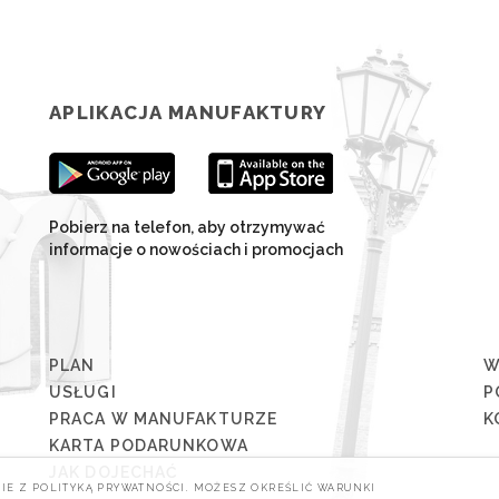
APLIKACJA MANUFAKTURY
Pobierz na telefon, aby otrzymywać
informacje o nowościach i promocjach
PLAN
W
USŁUGI
P
PRACA W MANUFAKTURZE
K
KARTA PODARUNKOWA
JAK DOJECHAĆ
IE Z POLITYKĄ PRYWATNOŚCI. MOŻESZ OKREŚLIĆ WARUNKI