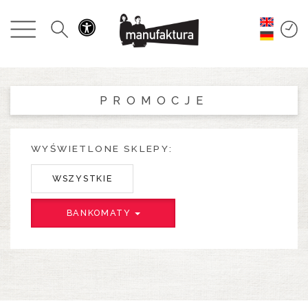
WYDARZENIA
ZAKUPY
PROMOCJE
PROMOCJE
ROZRYWKA
WYŚWIETLONE SKLEPY:
WSZYSTKIE
RESTAURACJE
BANKOMATY
PLAN
O NAS