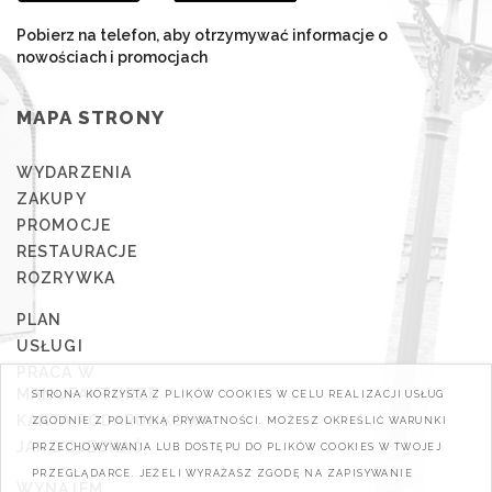
Pobierz na telefon, aby otrzymywać informacje o
nowościach i promocjach
MAPA STRONY
WYDARZENIA
ZAKUPY
PROMOCJE
RESTAURACJE
ROZRYWKA
PLAN
USŁUGI
PRACA W
MANUFAKTURZE
STRONA KORZYSTA Z PLIKÓW COOKIES W CELU REALIZACJI USŁUG
KARTA PODARUNKOWA
ZGODNIE Z POLITYKĄ PRYWATNOŚCI. MOŻESZ OKREŚLIĆ WARUNKI
JAK DOJECHAĆ
PRZECHOWYWANIA LUB DOSTĘPU DO PLIKÓW COOKIES W TWOJEJ
PRZEGLĄDARCE. JEŻELI WYRAŻASZ ZGODĘ NA ZAPISYWANIE
WYNAJEM