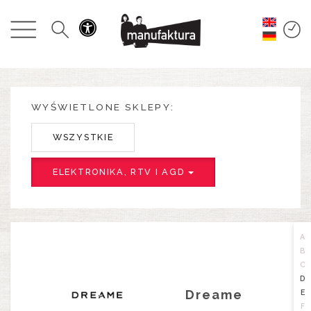
WYDARZENIA
ZAKUPY
PROMOCJE
WYŚWIETLONE SKLEPY:
WSZYSTKIE
ROZRYWKA
ELEKTRONIKA, RTV I AGD
RESTAURACJE
PLAN
A
B
C
O NAS
D
Dreame
E
F