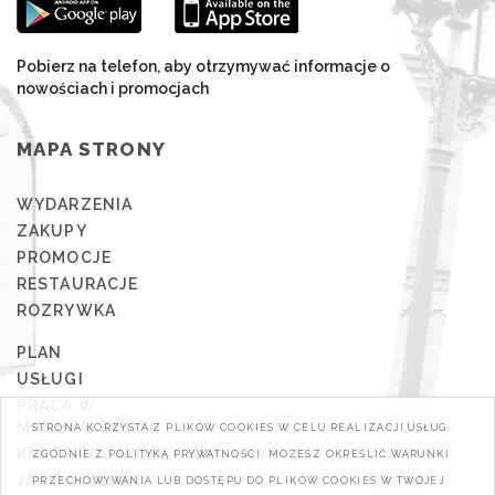
Pobierz na telefon, aby otrzymywać informacje o
nowościach i promocjach
MAPA STRONY
WYDARZENIA
ZAKUPY
PROMOCJE
RESTAURACJE
ROZRYWKA
PLAN
USŁUGI
PRACA W
MANUFAKTURZE
STRONA KORZYSTA Z PLIKÓW COOKIES W CELU REALIZACJI USŁUG
KARTA PODARUNKOWA
ZGODNIE Z POLITYKĄ PRYWATNOŚCI. MOŻESZ OKREŚLIĆ WARUNKI
JAK DOJECHAĆ
PRZECHOWYWANIA LUB DOSTĘPU DO PLIKÓW COOKIES W TWOJEJ