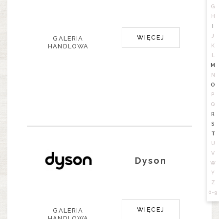
G
H
I
J
WIĘCEJ
GALERIA
HANDLOWA
K
L
M
N
O
P
Q
R
S
T
U
V
Dyson
W
Y
Z
0-9
WIĘCEJ
GALERIA
HANDLOWA