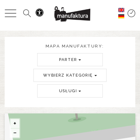
WYDARZENIA
ZAKUPY
PROMOCJE
MAPA MANUFAKTURY:
PARTER
ROZRYWKA
WYBIERZ KATEGORIĘ
RESTAURACJE
USŁUGI
PLAN
O NAS
+
−