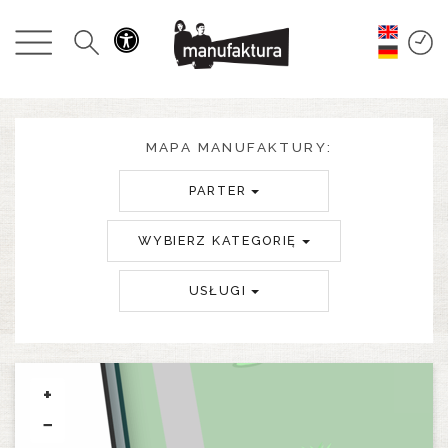
WYDARZENIA
ZAKUPY
PROMOCJE
MAPA MANUFAKTURY:
PARTER
ROZRYWKA
WYBIERZ KATEGORIĘ
RESTAURACJE
USŁUGI
PLAN
O NAS
+
−