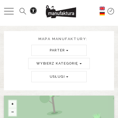
WYDARZENIA
ZAKUPY
PROMOCJE
MAPA MANUFAKTURY:
PARTER
ROZRYWKA
WYBIERZ KATEGORIĘ
RESTAURACJE
USŁUGI
PLAN
O NAS
+
−