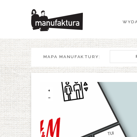
WYDARZENIA
WYDA
ZAKUPY
PROMOCJE
MAPA MANUFAKTURY:
ROZRYWKA
RESTAURACJE
+
−
PLAN
O NAS