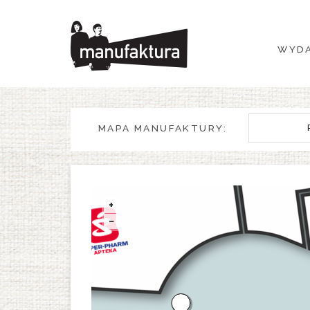
WYDARZENIA
WYDA
ZAKUPY
PROMOCJE
MAPA MANUFAKTURY:
ROZRYWKA
RESTAURACJE
+
−
PLAN
O NAS