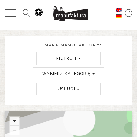
WYDARZENIA
ZAKUPY
PROMOCJE
MAPA MANUFAKTURY:
PIĘTRO 1
ROZRYWKA
WYBIERZ KATEGORIĘ
RESTAURACJE
USŁUGI
PLAN
O NAS
+
−