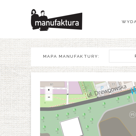
WYDARZENIA
WYDA
ZAKUPY
PROMOCJE
MAPA MANUFAKTURY:
ROZRYWKA
RESTAURACJE
+
−
PLAN
O NAS