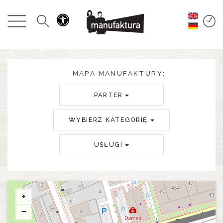
WYDARZENIA
ZAKUPY
PROMOCJE
MAPA MANUFAKTURY:
PARTER
ROZRYWKA
WYBIERZ KATEGORIĘ
RESTAURACJE
USŁUGI
PLAN
O NAS
+
−