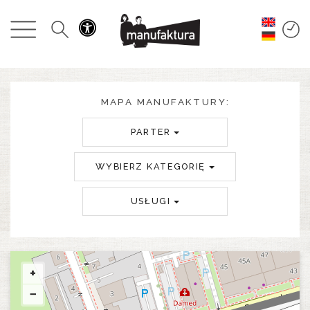
WYDARZENIA
ZAKUPY
PROMOCJE
MAPA MANUFAKTURY:
PARTER
ROZRYWKA
WYBIERZ KATEGORIĘ
RESTAURACJE
USŁUGI
PLAN
O NAS
+
−