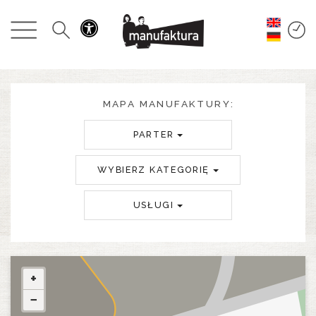
WYDARZENIA
ZAKUPY
PROMOCJE
MAPA MANUFAKTURY:
PARTER
ROZRYWKA
WYBIERZ KATEGORIĘ
RESTAURACJE
USŁUGI
PLAN
O NAS
+
−