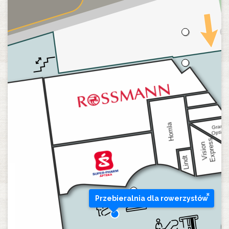
×
Przebieralnia dla rowerzystów